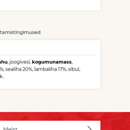
tamistingimused
ahu
, joogivesi,
kogumunamass
,
%, sealiha 20%, lambaliha 17%, sibul,
k.
Meist