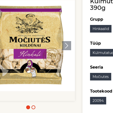
Külmut
390g
Grupp
Hinkaalid
Tüüp
Külmutatud
Seeria
Močiutės
Tootekood
20094