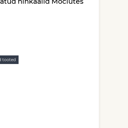
atud hinkaalid Mociutes
 tooted