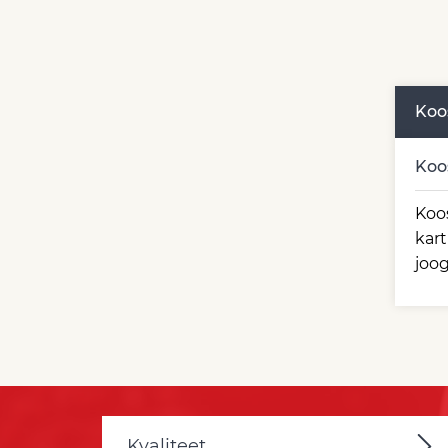
Koo
Koo
Koos
kart
joog
Kvaliteet