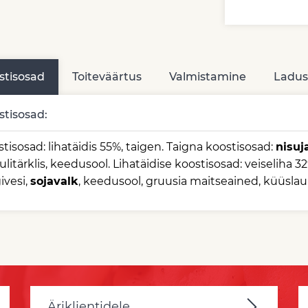
stisosad
Toiteväärtus
Valmistamine
Ladus
stisosad:
tisosad: lihatäidis 55%, taigen. Taigna koostisosad:
nisuj
ulitärklis, keedusool. Lihatäidise koostisosad: veiseliha 32
ivesi,
sojavalk
, keedusool, gruusia maitseained, küüslau
Äriklientidele