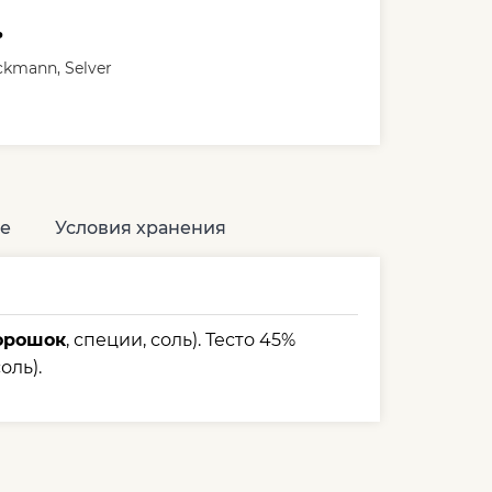
ь
ckmann, Selver
е
Условия хранения
орошок
, специи, соль). Тесто 45%
оль).