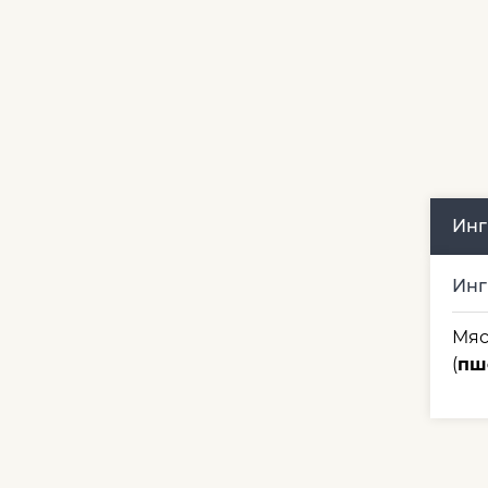
Инг
Инг
Мяс
(
пш