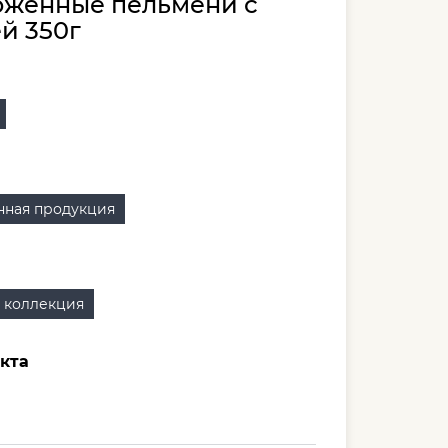
женные пельмени с
й 350г
ная продукция
 коллекция
кта