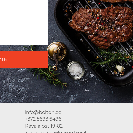
info@bolton.ee
+372 5693 6496
Rävala pst 19-82