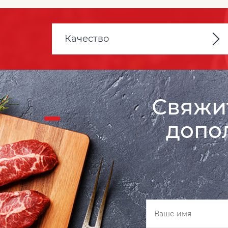
Качество
Свяжит
допо