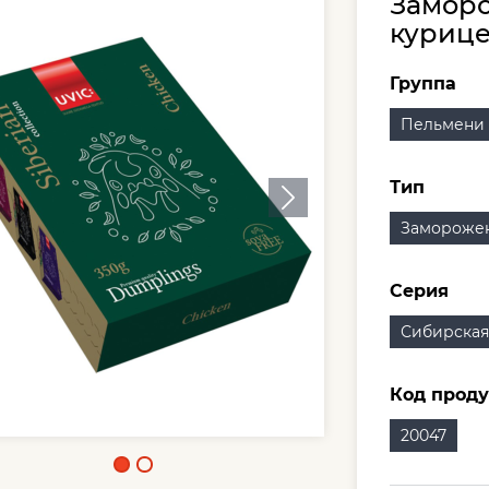
Заморо
курице
Группа
Пельмени
Тип
Заморожен
Серия
Сибирская
Код проду
20047