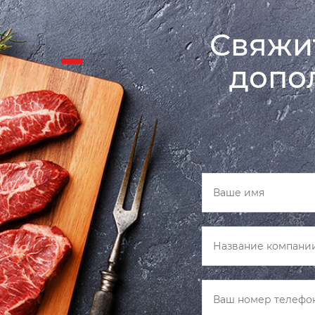
Свяжит
допо