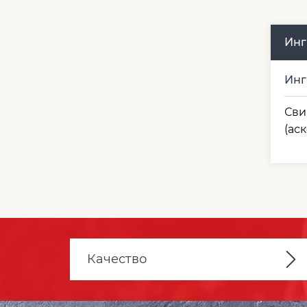
Инг
Инг
Сви
(ас
Качество