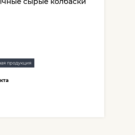
чные сырые колбаски
ая продукция
кта