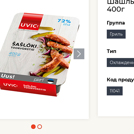
Шашлы
400г
Группа
Гриль
Тип
Охлажденн
Код проду
11041